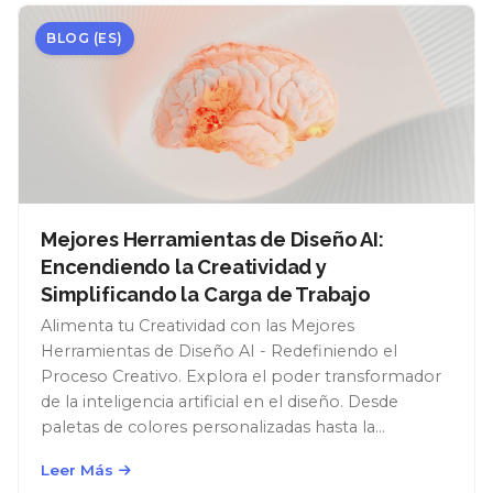
BLOG (ES)
Mejores Herramientas de Diseño AI:
Encendiendo la Creatividad y
Simplificando la Carga de Trabajo
Alimenta tu Creatividad con las Mejores
Herramientas de Diseño AI - Redefiniendo el
Proceso Creativo. Explora el poder transformador
de la inteligencia artificial en el diseño. Desde
paletas de colores personalizadas hasta la
digitalización de bocetos, las herramientas AI
Leer Más
revolucionan la creatividad, agilizando los flujos de