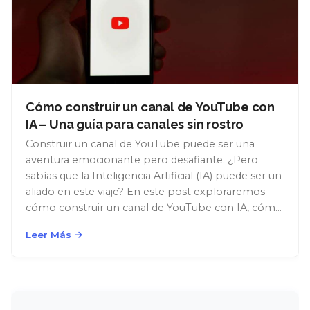
Cómo construir un canal de YouTube con
IA – Una guía para canales sin rostro
Construir un canal de YouTube puede ser una
aventura emocionante pero desafiante. ¿Pero
sabías que la Inteligencia Artificial (IA) puede ser un
aliado en este viaje? En este post exploraremos
cómo construir un canal de YouTube con IA, cómo
usar diferentes herramientas para optimizar, editar
Leer Más
y tener éxito en esta actividad secundaria o
emprendimiento a […]