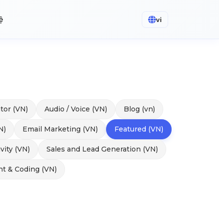
ệ
vi
tor (VN)
Audio / Voice (VN)
Blog (vn)
N)
Email Marketing (VN)
Featured (VN)
vity (VN)
Sales and Lead Generation (VN)
t & Coding (VN)