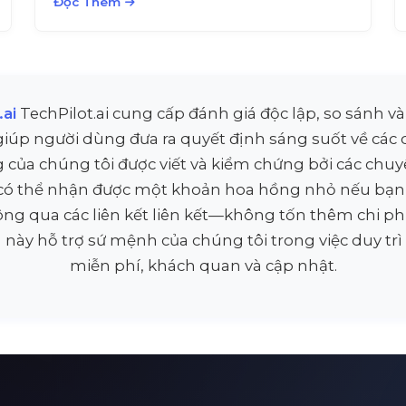
Đọc Thêm
tưởng đơn giản thành một bài thuyết trình
hoàn chỉnh, chuyên nghiệp chỉ trong vài
phút.
.ai
TechPilot.ai cung cấp đánh giá độc lập, so sánh và
 giúp người dùng đưa ra quyết định sáng suốt về các 
 của chúng tôi được viết và kiểm chứng bởi các chuyê
 có thể nhận được một khoản hoa hồng nhỏ nếu bạ
ng qua các liên kết liên kết—không tốn thêm chi ph
 này hỗ trợ sứ mệnh của chúng tôi trong việc duy tr
miễn phí, khách quan và cập nhật.