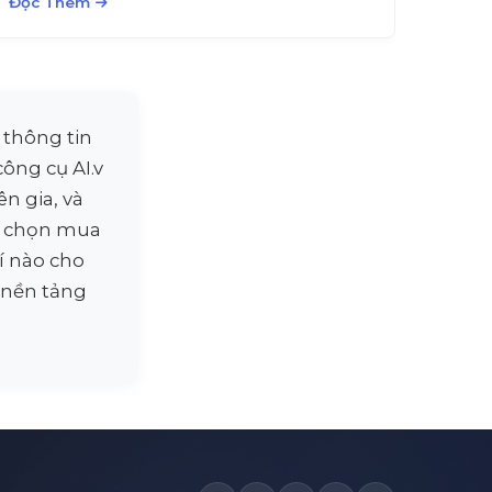
Đọc Thêm
 thông tin
công cụ AI.v
n gia, và
n chọn mua
í nào cho
ì nền tảng