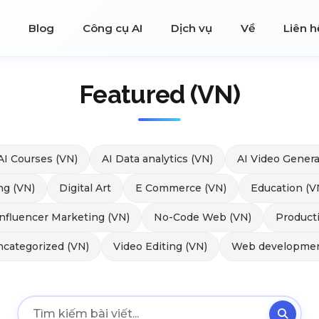
Blog
Công cụ AI
Dịch vụ
Về
Liên h
Featured (VN)
AI Courses (VN)
AI Data analytics (VN)
AI Video Genera
ng (VN)
Digital Art
E Commerce (VN)
Education (V
Influencer Marketing (VN)
No-Code Web (VN)
Producti
categorized (VN)
Video Editing (VN)
Web developmen