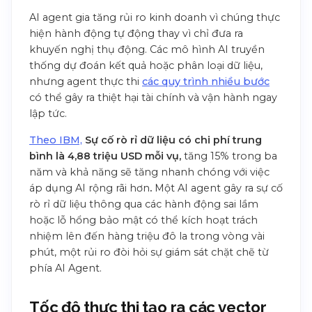
AI agent gia tăng rủi ro kinh doanh vì chúng thực
hiện hành động tự động thay vì chỉ đưa ra
khuyến nghị thụ động. Các mô hình AI truyền
thống dự đoán kết quả hoặc phân loại dữ liệu,
nhưng agent thực thi
các quy trình nhiều bước
có thể gây ra thiệt hại tài chính và vận hành ngay
lập tức.
Theo IBM,
Sự cố rò rỉ dữ liệu có chi phí trung
bình là 4,88 triệu USD mỗi vụ,
tăng 15% trong ba
năm và khả năng sẽ tăng nhanh chóng với việc
áp dụng AI rộng rãi hơn
.
Một AI agent gây ra sự cố
rò rỉ dữ liệu thông qua các hành động sai lầm
hoặc lỗ hổng bảo mật có thể kích hoạt trách
nhiệm lên đến hàng triệu đô la trong vòng vài
phút, một rủi ro đòi hỏi sự giám sát chặt chẽ từ
phía AI Agent.
Tốc độ thực thi tạo ra các vector