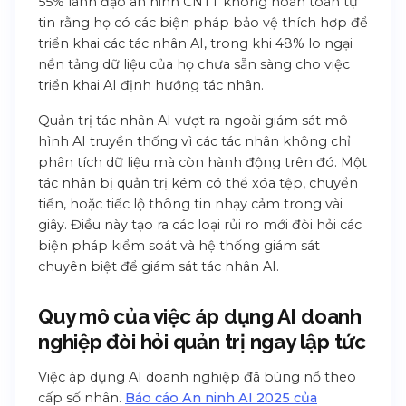
55% lãnh đạo an ninh CNTT không hoàn toàn tự
tin rằng họ có các biện pháp bảo vệ thích hợp để
triển khai các tác nhân AI, trong khi 48% lo ngại
nền tảng dữ liệu của họ chưa sẵn sàng cho việc
triển khai AI định hướng tác nhân.
Quản trị tác nhân AI vượt ra ngoài giám sát mô
hình AI truyền thống vì các tác nhân không chỉ
phân tích dữ liệu mà còn hành động trên đó. Một
tác nhân bị quản trị kém có thể xóa tệp, chuyển
tiền, hoặc tiếc lộ thông tin nhạy cảm trong vài
giây. Điều này tạo ra các loại rủi ro mới đòi hỏi các
biện pháp kiểm soát và hệ thống giám sát
chuyên biệt để giám sát tác nhân AI.
Quy mô của việc áp dụng AI doanh
nghiệp đòi hỏi quản trị ngay lập tức
Việc áp dụng AI doanh nghiệp đã bùng nổ theo
cấp số nhân.
Báo cáo An ninh AI 2025 của