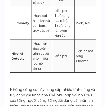
Chỉnh
cập API
Miễn phí;
Phân loại
$10/tháng
hình ảnh và
(Cơ Bản);
Illuminarty
Web, API
văn bản,
$30/tháng
truy cập API
(Chuyên
Nghiệp)
Phát hiện
dựa trên
Tiện ích mở
Hive AI
trình duyệt
Miễn phí
rộng
Detector
cho nhiều
Chrome
loại nội
dung
Những công cụ này cung cấp nhiều tính năng và
tùy chọn giá khác nhau để phù hợp với nhu cầu
của từng người dùng, từ người dùng cá nhân tìm