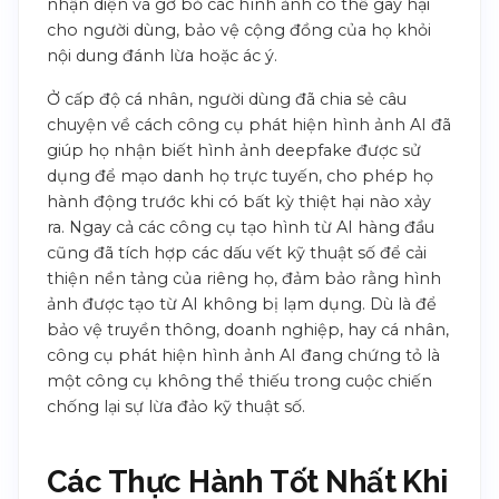
nhận diện và gỡ bỏ các hình ảnh có thể gây hại
cho người dùng, bảo vệ cộng đồng của họ khỏi
nội dung đánh lừa hoặc ác ý.
Ở cấp độ cá nhân, người dùng đã chia sẻ câu
chuyện về cách công cụ phát hiện hình ảnh AI đã
giúp họ nhận biết hình ảnh deepfake được sử
dụng để mạo danh họ trực tuyến, cho phép họ
hành động trước khi có bất kỳ thiệt hại nào xảy
ra. Ngay cả các công cụ tạo hình từ AI hàng đầu
cũng đã tích hợp các dấu vết kỹ thuật số để cải
thiện nền tảng của riêng họ, đảm bảo rằng hình
ảnh được tạo từ AI không bị lạm dụng. Dù là để
bảo vệ truyền thông, doanh nghiệp, hay cá nhân,
công cụ phát hiện hình ảnh AI đang chứng tỏ là
một công cụ không thể thiếu trong cuộc chiến
chống lại sự lừa đảo kỹ thuật số.
Các Thực Hành Tốt Nhất Khi