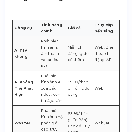
Tính năng
Truy cập
Công cụ
Giá cả
chính
nền tảng
Phát hiện
hình ảnh,
Miễn phí;
Web, Điện
AI hay
âm thanh
đăng ký để
thoại di
không
và tài liệu
có thêm
động, API
KYC
Phát hiện
AI Không
hình ảnh AI,
$9.99/thán
Thể Phát
xóa dấu
g mỗi người
Web
Hiện
nước, kiểm
dùng
tra đạo văn
Phát hiện
$3.99/thán
hình ảnh độ
g (Cơ Bản);
WasItAI
phân giải
Web, API
Các gói Tùy
cao, truy