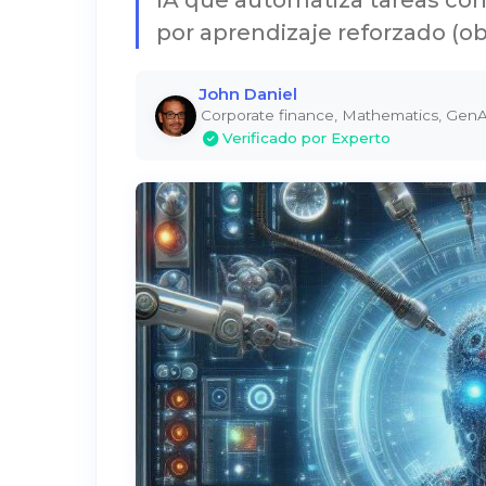
IA que automatiza tareas con
por aprendizaje reforzado (o
John Daniel
Corporate finance, Mathematics, GenA
Verificado por Experto