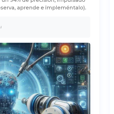
 un 94% de precisión, impulsado
bserva, aprende e impleméntalo).
I