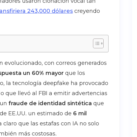
afadores usaron clonación vocal tan
ansfiriera 243,000 dólares
creyendo
n evolucionado, con correos generados
espuesta un 60% mayor
que los
nto, la tecnología deepfake ha provocado
o que llevó al FBI a emitir advertencias
 un
fraude de identidad sintética
que
as de EE.UU. un estimado de
6 mil
claro que las estafas con IA no solo
mbién más costosas.