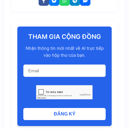
THAM GIA CỘNG ĐỒNG
Nhận thông tin mới nhất về AI trực tiếp
vào hộp thư của bạn.
ĐĂNG KÝ