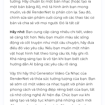
tưởng. Hãy chuẩn bị một bản nhạc (hoặc tạo ra
một bản bằng AI), mô tả hình ảnh bạn mong
muốn, và để RenderNet lo phần còn lại. Sau đó,
chỉnh sửa sản phẩm cuối cùng với các thao tác cơ
bản và chia sẻ với mọi người. Đó là tất cả!
Hãy nhớ:
Bạn cung cấp càng nhiều chi tiết, video
sẽ càng tốt hơn. Nếu bạn muốn màu sắc sống
động và cốt truyện như một câu chuyện, hãy đưa
điều đó vào yêu cầu. Nếu bạn muốn một nhân
vật hoạt hình hát theo từng câu lời, hãy ghi rõ.
Khả năng sáng tạo là vô tận khi bạn biết cách
hướng dẫn AI bằng các yêu cầu rõ ràng.
Vậy thì hãy thử Generator Video Ca Nhạc của
RenderNet và thỏa sức tưởng tượng của bạn. Bạn
sẽ sớm có một video ca nhạc tuyệt vời phản ánh
phong cách và thông điệp riêng biệt của bạn, tất
cả nhờ công nghệ AI hiện đại. Chúc bạn vui khi
sáng tạo và tiếp tục khám phá những cách mới